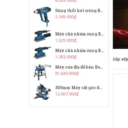
4.209.000₫
Súng thổi hơi nóng Bosch GHG 20-63
2.349.000₫
Máy chà nhám rung Bosch GSS 20-18 A
1.529.000₫
Máy chà nhám rung Bosch GSS 20-18
1.283.000₫
Sắp xế
Máy cưa đĩa để bàn Bosch GTS 254
81.840.000₫
305mm Máy cắt góc đa năng Bosch GCM 340-305D
12.007.000₫