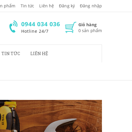
̉n phẩm
Tin tức
Liên hệ
Đăng ký
Đăng nhập
0944 034 036
Giỏ hàng
0
sản phẩm
Hotline 24/7
TIN TỨC
LIÊN HỆ