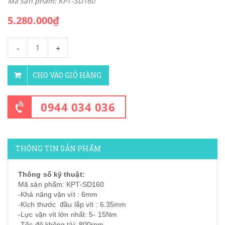
Mã sản phẩm: KPT-SD160
5.280.000₫
-
+
CHO VÀO GIỎ HÀNG
0944 034 036
THÔNG TIN SẢN PHẨM
Thông số kỹ thuật:
Mã sản phẩm: KPT-SD160
-Khả năng vặn vít : 6mm
-Kích thước đầu lắp vít : 6.35mm
-Lực vặn vít lớn nhất: 5- 15Nm
-Tốc độ không tải: 800rpm