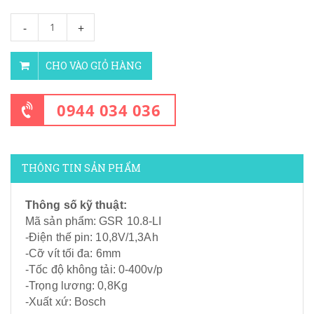
-
+
CHO VÀO GIỎ HÀNG
0944 034 036
THÔNG TIN SẢN PHẨM
Thông số kỹ thuật:
Mã sản phẩm: GSR 10.8-LI
-Điện thế pin: 10,8V/1,3Ah
-Cỡ vít tối đa: 6mm
-Tốc độ không tải: 0-400v/p
-Trọng lương: 0,8Kg
-Xuất xứ: Bosch