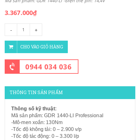
Mã sản phẩm: GDR 1440-LI -Điện thế pin: 14,4V
3.367.000₫
-
+
CHO VÀO GIỎ HÀNG
0944 034 036
THÔNG TIN SẢN PHẨM
Thông số kỹ thuật:
Mã sản phẩm: GDR 1440-LI Professional
-Mô-men xoắn: 130Nm
-Tốc độ không tải: 0 – 2.900 v/p
-Tốc độ tác động: 0 – 3.300 l/p