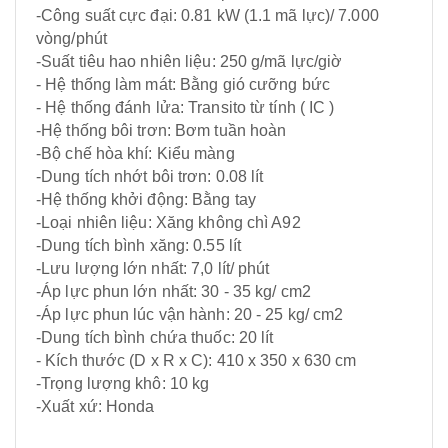
-Công suất cực đại: 0.81 kW (1.1 mã lực)/ 7.000
vòng/phút
-Suất tiêu hao nhiên liệu: 250 g/mã lực/giờ
- Hệ thống làm mát: Bằng gió cưỡng bức
- Hệ thống đánh lửa: Transito từ tính ( IC )
-Hệ thống bôi trơn: Bơm tuần hoàn
-Bộ chế hòa khí: Kiểu màng
-Dung tích nhớt bôi trơn: 0.08 lít
-Hệ thống khởi động: Bằng tay
-Loại nhiên liệu: Xăng không chì A92
-Dung tích bình xăng: 0.55 lít
-Lưu lượng lớn nhất: 7,0 lít/ phút
-Áp lực phun lớn nhất: 30 - 35 kg/ cm2
-Áp lực phun lúc vận hành: 20 - 25 kg/ cm2
-Dung tích bình chứa thuốc: 20 lít
- Kích thước (D x R x C): 410 x 350 x 630 cm
-Trọng lượng khô: 10 kg
-Xuất xứ: Honda