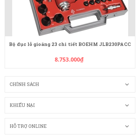
Bộ đục lỗ gioăng 23 chi tiết BOEHM JLB230PACC
8.753.000₫
CHÍNH SÁCH
KHIẾU NẠI
HỖ TRỢ ONLINE