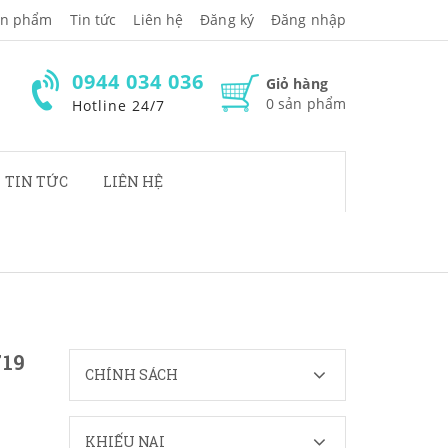
̉n phẩm
Tin tức
Liên hệ
Đăng ký
Đăng nhập
0944 034 036
Giỏ hàng
0
sản phẩm
Hotline 24/7
TIN TỨC
LIÊN HỆ
19
CHÍNH SÁCH
KHIẾU NẠI