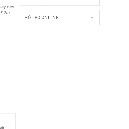
uay bàn
5.2m -
HỖ TRỢ ONLINE
ất.