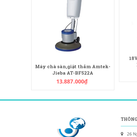
18V
Máy chà sàn,giặt thảm Amtek-
Jieba AT-BF522A
13.887.000₫
THÔNG
26 N