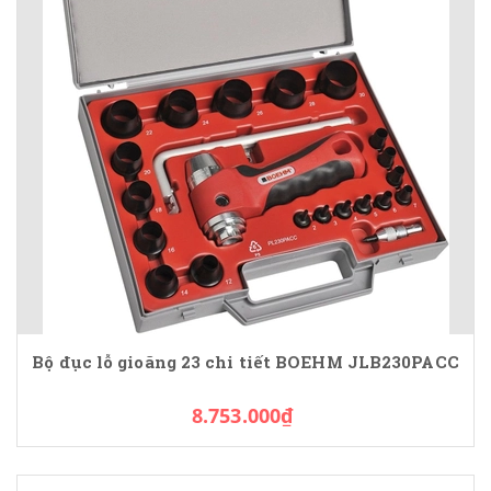
Bộ đục lỗ gioăng 23 chi tiết BOEHM JLB230PACC
8.753.000₫