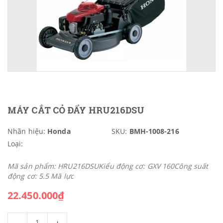
MÁY CẮT CỎ ĐẨY HRU216DSU
Nhãn hiệu:
Honda
SKU:
BMH-1008-216
Loại:
Mã sản phẩm: HRU216DSUKiểu động cơ: GXV 160Công suất
động cơ: 5.5 Mã lực
22.450.000₫