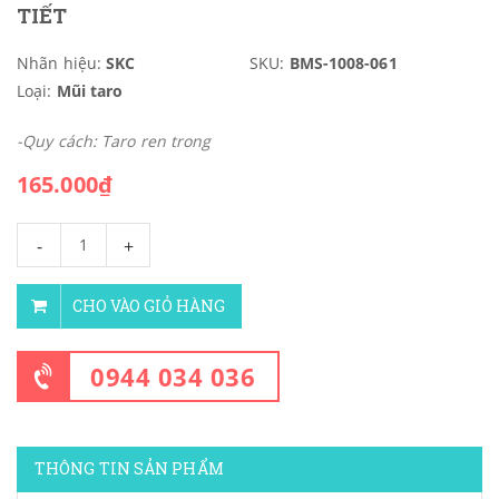
TIẾT
Nhãn hiệu:
SKC
SKU:
BMS-1008-061
Loại:
Mũi taro
-Quy cách: Taro ren trong
165.000₫
-
+
CHO VÀO GIỎ HÀNG
0944 034 036
THÔNG TIN SẢN PHẨM