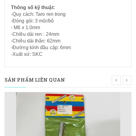
Thông số kỹ thuật:
-Quy cách: Taro ren trong
-Đóng gói: 3 mũi/bộ
- M6 x 1.0mm
-Chiều dài ren : 24mm
-Chiều dài thân: 62mm
-Đường kính đầu cặp: 6mm
-Xuất xứ: SKC
SẢN PHẨM LIÊN QUAN