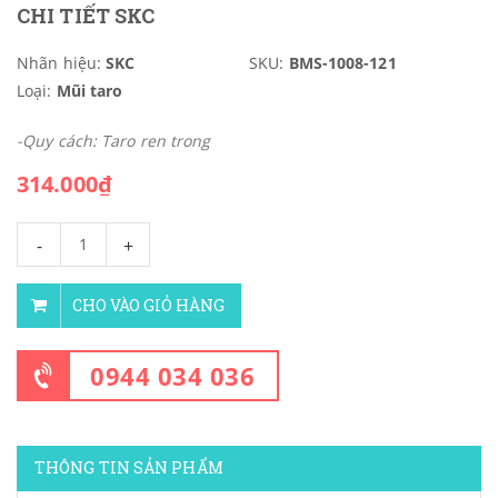
CHI TIẾT SKC
Nhãn hiệu:
SKC
SKU:
BMS-1008-121
Loại:
Mũi taro
-Quy cách: Taro ren trong
314.000₫
-
+
CHO VÀO GIỎ HÀNG
0944 034 036
THÔNG TIN SẢN PHẨM