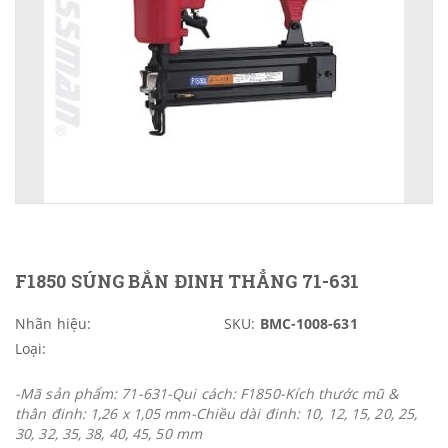
F1850 SÚNG BẮN ĐINH THẲNG 71-631
Nhãn hiệu:
SKU:
BMC-1008-631
Loại:
-Mã sản phẩm: 71-631-Qui cách: F1850-Kích thước mũ &
thân đinh: 1,26 x 1,05 mm-Chiều dài đinh: 10, 12, 15, 20, 25,
30, 32, 35, 38, 40, 45, 50 mm