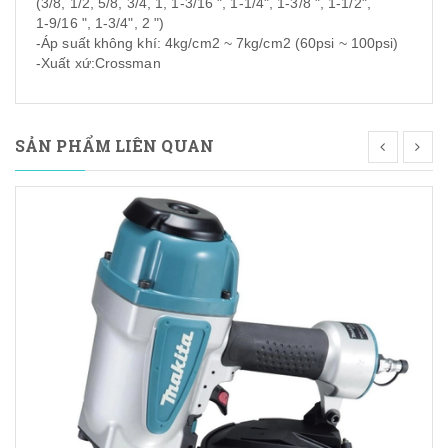
(3/8, 1/2, 5/8, 3/4, 1, 1-3/16 ", 1-1/4", 1-3/8 ", 1-1/2",
1-9/16 ", 1-3/4", 2 ")
-Áp suất không khí: 4kg/cm2 ~ 7kg/cm2 (60psi ~ 100psi)
-Xuất xứ:Crossman
SẢN PHẨM LIÊN QUAN