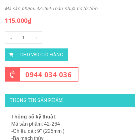
Mã sản phẩm: 42-264-Thân nhựa Có từ tính
115.000₫
-
+
CHO VÀO GIỎ HÀNG
0944 034 036
THÔNG TIN SẢN PHẨM
Thông số kỹ thuật:
Mã sản phẩm: 42-264
-Chiều dài: 9" (225mm )
-Ba mạch thủy