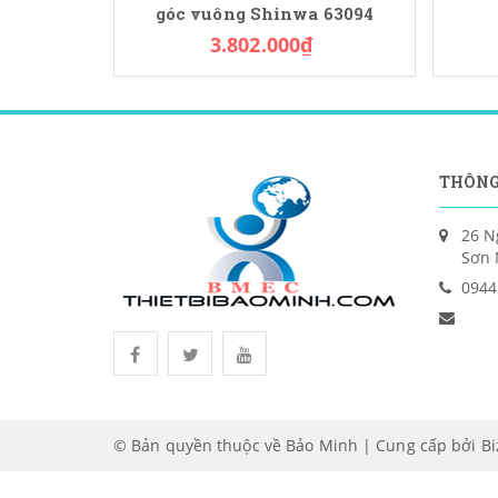
góc vuông Shinwa 63094
3.802.000₫
THÔNG
26 N
Sơn 
0944
© Bản quyền thuộc về Bảo Minh | Cung cấp bởi
B