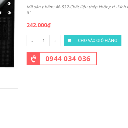
Mã sản phẩm: 46-532-Chất liệu thép không rỉ.-Kích 
8"
242.000₫
-
+
CHO VÀO GIỎ HÀNG
0944 034 036