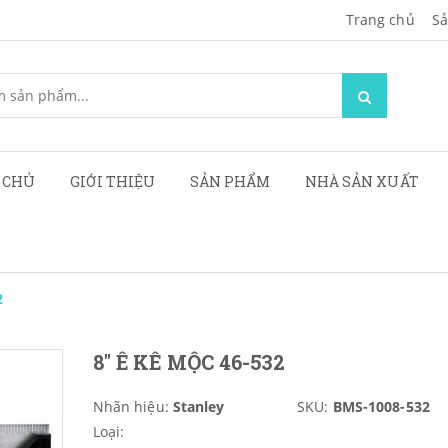
Trang chủ
Sa
 CHỦ
GIỚI THIỆU
SẢN PHẨM
NHÀ SẢN XUẤT
2
8" Ê KÊ MỘC 46-532
Nhãn hiệu:
Stanley
SKU:
BMS-1008-532
Loại: