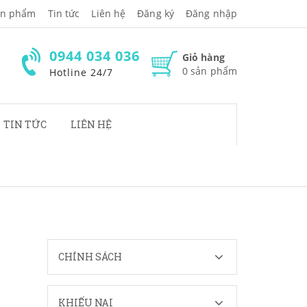
̉n phẩm
Tin tức
Liên hệ
Đăng ký
Đăng nhập
0944 034 036
Giỏ hàng
0
sản phẩm
Hotline 24/7
TIN TỨC
LIÊN HỆ
CHÍNH SÁCH
KHIẾU NẠI