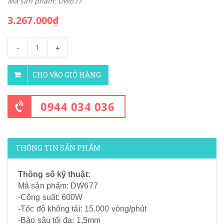
Mã sản phẩm: DW677
3.267.000₫
-
+
CHO VÀO GIỎ HÀNG
0944 034 036
THÔNG TIN SẢN PHẨM
Thông số kỹ thuật:
Mã sản phẩm: DW677
-Công suất: 600W
-Tốc độ không tải: 15.000 vòng/phút
-Bào sâu tối đa: 1,5mm