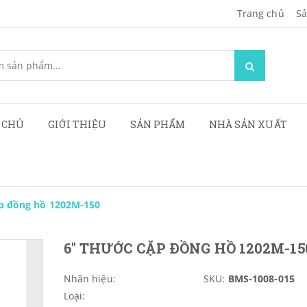
Trang chủ
Sa
 CHỦ
GIỚI THIỆU
SẢN PHẨM
NHÀ SẢN XUẤT
p đồng hồ 1202M-150
6" THƯỚC CẶP ĐỒNG HỒ 1202M-15
Nhãn hiệu:
SKU:
BMS-1008-015
Loại: