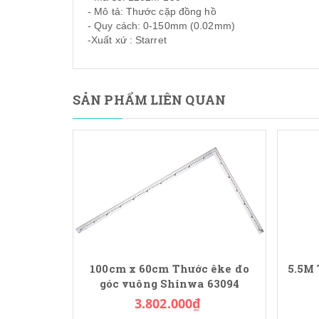
- Mô tả: Thước cặp đồng hồ
- Quy cách: 0-150mm (0.02mm)
-Xuất xứ : Starret
SẢN PHẨM LIÊN QUAN
100cm x 60cm Thước êke đo
5.5M
góc vuông Shinwa 63094
3.802.000₫