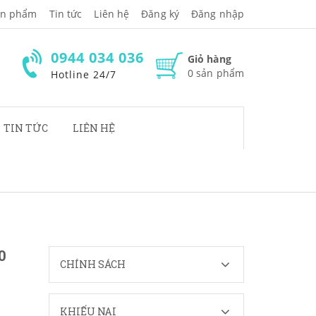
̉n phẩm
Tin tức
Liên hệ
Đăng ký
Đăng nhập
0944 034 036
Giỏ hàng
0
sản phẩm
Hotline 24/7
TIN TỨC
LIÊN HỆ
0
CHÍNH SÁCH
KHIẾU NẠI