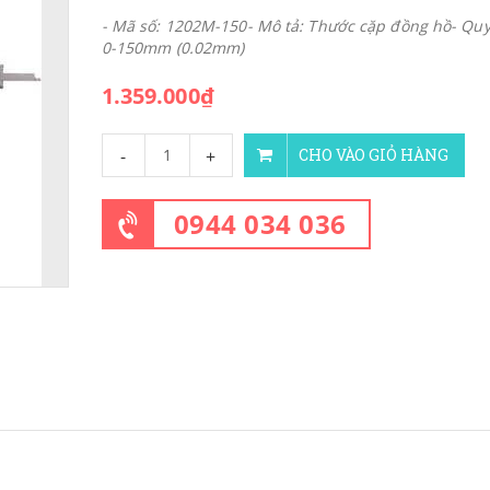
- Mã số: 1202M-150- Mô tả: Thước cặp đồng hồ- Quy
0-150mm (0.02mm)
1.359.000₫
-
+
CHO VÀO GIỎ HÀNG
0944 034 036