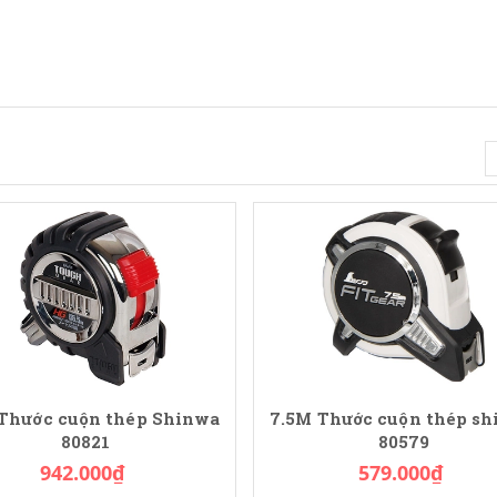
 Thước cuộn thép Shinwa
7.5M Thước cuộn thép s
80821
80579
942.000₫
579.000₫