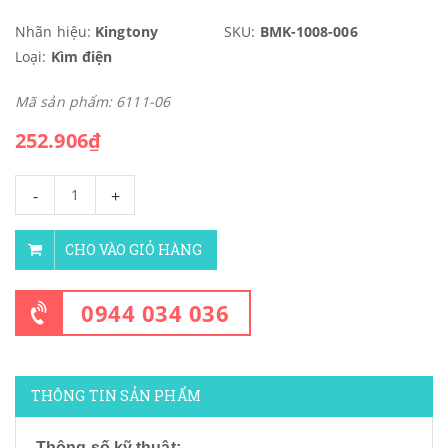
Nhãn hiệu:
Kingtony
SKU:
BMK-1008-006
Loại:
Kìm điện
Mã sản phẩm: 6111-06
252.906₫
-
+
CHO VÀO GIỎ HÀNG
0944 034 036
THÔNG TIN SẢN PHẨM
Thông số kỹ thuật: