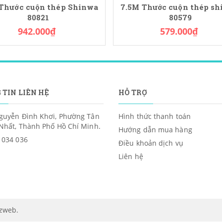
 Thước cuộn thép Shinwa
7.5M Thước cuộn thép s
80821
80579
942.000₫
579.000₫
 TIN LIÊN HỆ
HỖ TRỢ
guyễn Đình Khơi, Phường Tân
Hình thức thanh toán
Nhất, Thành Phố Hồ Chí Minh.
Hướng dẫn mua hàng
 034 036
Điều khoản dịch vụ
Liên hệ
izweb
.