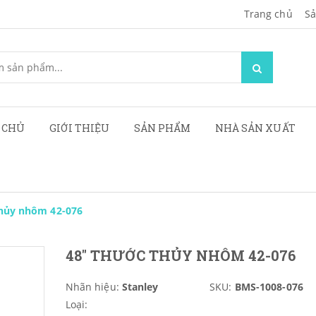
Trang chủ
Sa
 CHỦ
GIỚI THIỆU
SẢN PHẨM
NHÀ SẢN XUẤT
hủy nhôm 42-076
48" THƯỚC THỦY NHÔM 42-076
Nhãn hiệu:
Stanley
SKU:
BMS-1008-076
Loại: