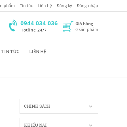
̉n phẩm
Tin tức
Liên hệ
Đăng ký
Đăng nhập
0944 034 036
Giỏ hàng
0
sản phẩm
Hotline 24/7
TIN TỨC
LIÊN HỆ
CHÍNH SÁCH
KHIẾU NẠI