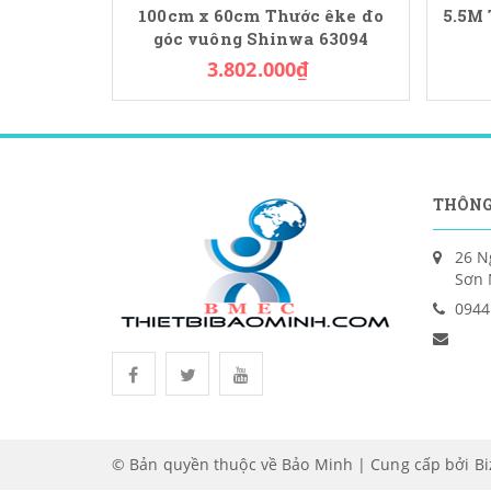
100cm x 60cm Thước êke đo
5.5M
góc vuông Shinwa 63094
3.802.000₫
THÔNG
26 N
Sơn 
0944
© Bản quyền thuộc về Bảo Minh | Cung cấp bởi
B