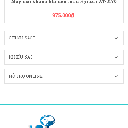
Máy mài khuôn khí nén mini Hymair AT-3170
975.000₫
CHÍNH SÁCH
KHIẾU NẠI
HỖ TRỢ ONLINE