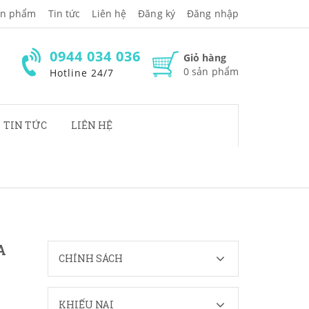
̉n phẩm
Tin tức
Liên hệ
Đăng ký
Đăng nhập
0944 034 036
Giỏ hàng
0
sản phẩm
Hotline 24/7
TIN TỨC
LIÊN HỆ
A
CHÍNH SÁCH
KHIẾU NẠI