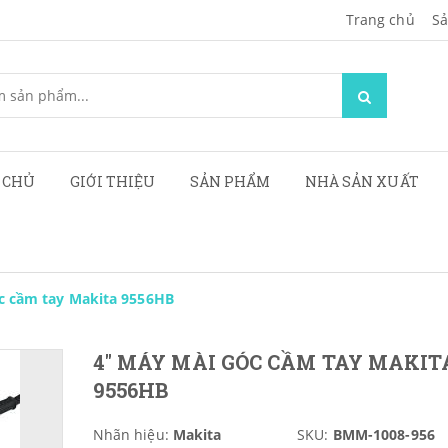
Trang chủ
Sa
 CHỦ
GIỚI THIỆU
SẢN PHẨM
NHÀ SẢN XUẤT
c cầm tay Makita 9556HB
4" MÁY MÀI GÓC CẦM TAY MAKIT
9556HB
Nhãn hiệu:
Makita
SKU:
BMM-1008-956