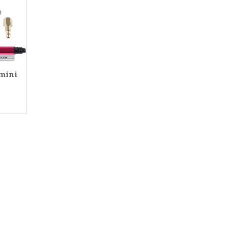
1.584.000₫
mini