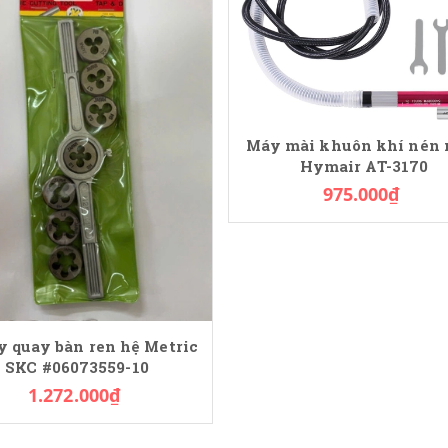
Máy mài khuôn khí nén 
Hymair AT-3170
975.000₫
y quay bàn ren hệ Metric
SKC #06073559-10
1.272.000₫