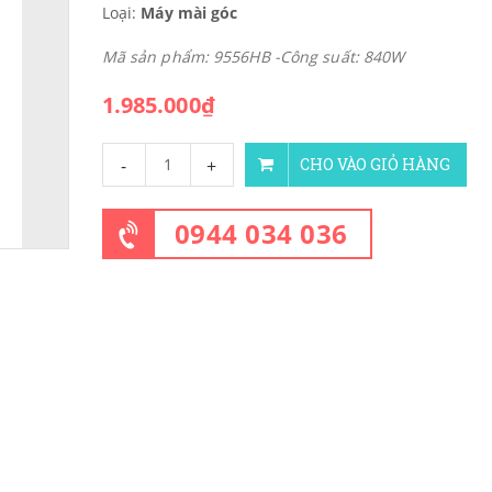
Loại:
Máy mài góc
Mã sản phẩm: 9556HB -Công suất: 840W
1.985.000₫
-
+
CHO VÀO GIỎ HÀNG
0944 034 036