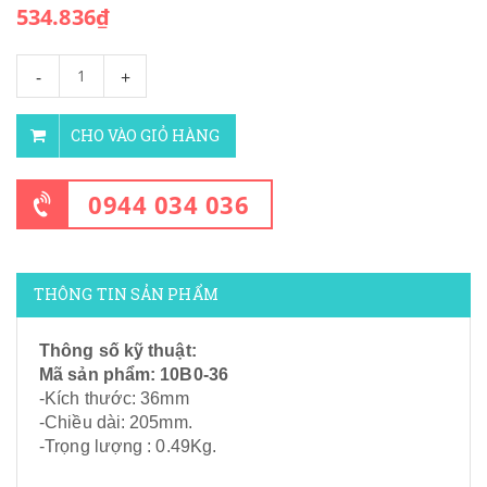
534.836₫
-
+
CHO VÀO GIỎ HÀNG
0944 034 036
THÔNG TIN SẢN PHẨM
Thông số kỹ thuật:
Mã sản phẩm: 10B0-36
-Kích thước: 36mm
-Chiều dài: 205mm.
-Trọng lượng : 0.49Kg.