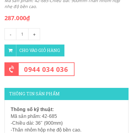
Mã sản phẩm: 42-685-Chiều dài: 900mm-Thân nhôm hộp
nhẹ độ bền cao.
287.000₫
-
+
CHO VÀO GIỎ HÀNG
0944 034 036
THÔNG TIN SẢN PHẨM
Thông số kỹ thuật:
Mã sản phẩm: 42-685
-Chiều dài: 36" (900mm)
-Thân nhôm hộp nhẹ độ bền cao.