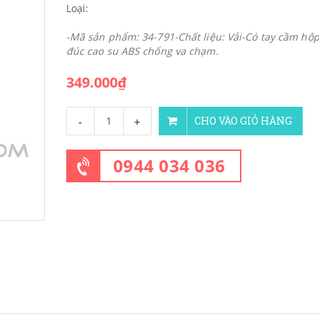
Loại:
-Mã sản phẩm: 34-791-Chất liệu: Vải-Có tay cầm hộ
đúc cao su ABS chống va chạm.
349.000₫
-
+
CHO VÀO GIỎ HÀNG
0944 034 036