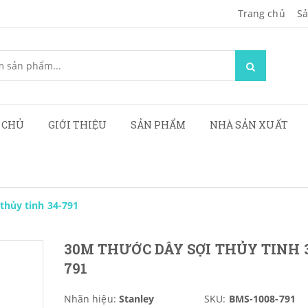
Trang chủ
Sa
 CHỦ
GIỚI THIỆU
SẢN PHẨM
NHÀ SẢN XUẤT
thủy tinh 34-791
30M THƯỚC DÂY SỢI THỦY TINH 
791
Nhãn hiệu:
Stanley
SKU:
BMS-1008-791