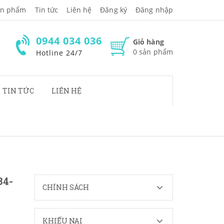
̉n phẩm
Tin tức
Liên hệ
Đăng ký
Đăng nhập
0944 034 036
Giỏ hàng
0
sản phẩm
Hotline 24/7
TIN TỨC
LIÊN HỆ
34-
CHÍNH SÁCH
KHIẾU NẠI