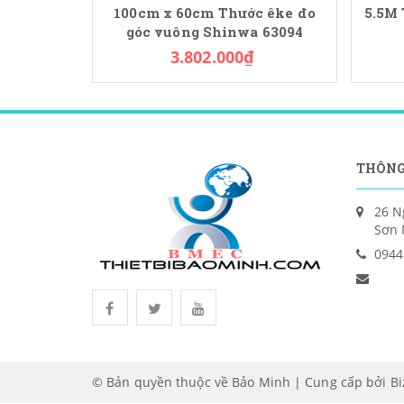
100cm x 60cm Thước êke đo
5.5M
góc vuông Shinwa 63094
3.802.000₫
THÔNG
26 N
Sơn 
0944
© Bản quyền thuộc về Bảo Minh | Cung cấp bởi
B