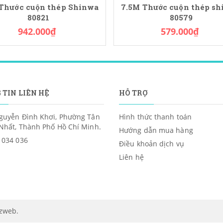
 Thước cuộn thép Shinwa
7.5M Thước cuộn thép s
80821
80579
942.000₫
579.000₫
 TIN LIÊN HỆ
HỖ TRỢ
guyễn Đình Khơi, Phường Tân
Hình thức thanh toán
Nhất, Thành Phố Hồ Chí Minh.
Hướng dẫn mua hàng
 034 036
Điều khoản dịch vụ
Liên hệ
izweb
.