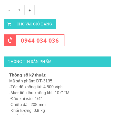
-
+
CHO VÀO GIỎ HÀNG
0944 034 036
THÔNG TIN SẢN PHẨM
Thông số kỹ thuật:
Mã sản phẩm: DT-3135
-Tốc độ không tải: 4.500 v/ph
-Mức tiêu thụ không khí: 10 CFM
-Đầu khí vào: 1/4”
-Chiều dài: 208 mm
-Khối lượng: 0.8 kg