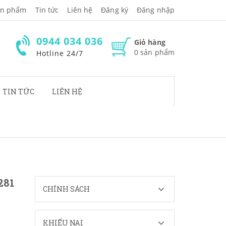
̉n phẩm
Tin tức
Liên hệ
Đăng ký
Đăng nhập
0944 034 036
Giỏ hàng
0
sản phẩm
Hotline 24/7
TIN TỨC
LIÊN HỆ
281
CHÍNH SÁCH
KHIẾU NẠI