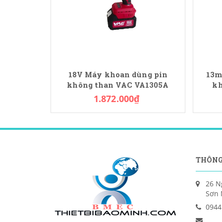
18V Máy khoan dùng pin
13m
không than VAC VA1305A
kh
1.872.000₫
THÔNG
26 N
Sơn 
0944