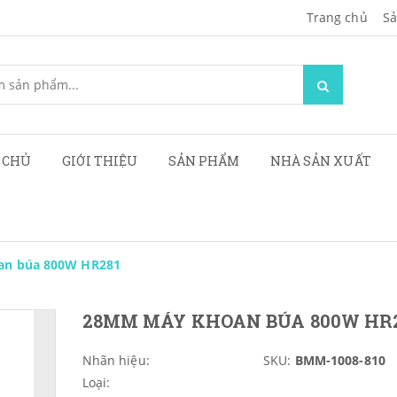
Trang chủ
Sa
 CHỦ
GIỚI THIỆU
SẢN PHẨM
NHÀ SẢN XUẤT
n búa 800W HR281
28MM MÁY KHOAN BÚA 800W HR
Nhãn hiệu:
SKU:
BMM-1008-810
Loại: