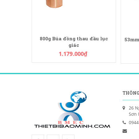
800g Búa đồng thau đầu lục
53mm 
giác
1.179.000₫
THÔNG
26 N
Sơn 
0944