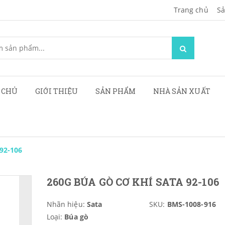
Trang chủ
Sa
 CHỦ
GIỚI THIỆU
SẢN PHẨM
NHÀ SẢN XUẤT
 92-106
260G BÚA GÒ CƠ KHÍ SATA 92-106
Nhãn hiệu:
Sata
SKU:
BMS-1008-916
Loại:
Búa gò