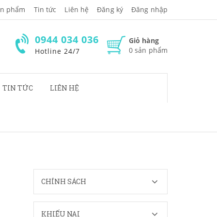
̉n phẩm
Tin tức
Liên hệ
Đăng ký
Đăng nhập
0944 034 036
Giỏ hàng
0
sản phẩm
Hotline 24/7
TIN TỨC
LIÊN HỆ
CHÍNH SÁCH
KHIẾU NẠI