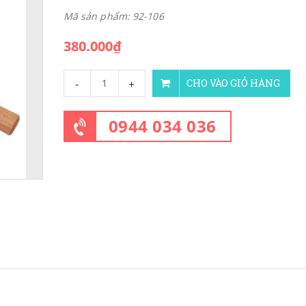
Mã sản phẩm: 92-106
380.000₫
-
+
CHO VÀO GIỎ HÀNG
0944 034 036