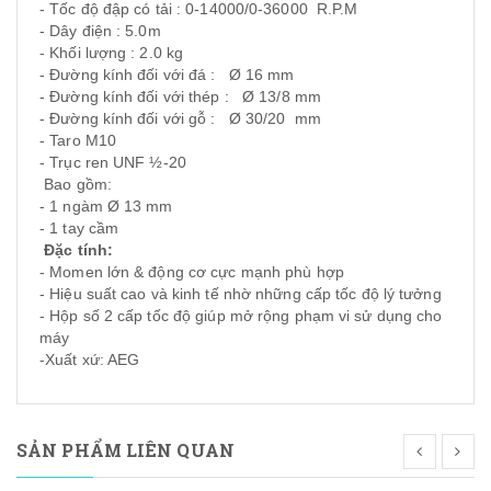
- Tốc độ đập có tải : 0-14000/0-36000 R.P.M
- Dây điện : 5.0m
- Khối lượng : 2.0 kg
- Đường kính đối với đá : Ø 16 mm
- Đường kính đối với thép : Ø 13/8 mm
- Đường kính đối với gỗ : Ø 30/20 mm
- Taro M10
- Trục ren UNF ½-20
Bao gồm:
- 1 ngàm Ø 13 mm
- 1 tay cầm
Đặc tính:
- Momen lớn & động cơ cực mạnh phù hợp
- Hiệu suất cao và kinh tế nhờ những cấp tốc độ lý tưởng
- Hộp số 2 cấp tốc độ giúp mở rộng phạm vi sử dụng cho
máy
-Xuất xứ: AEG
SẢN PHẨM LIÊN QUAN