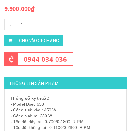
9.900.000₫
-
+
CHO VÀO GIỎ HÀNG
0944 034 036
THÔNG TIN SẢN PHẨM
Thông số kỹ thuật:
- Model Dseu 638
- Công suất vào : 450 W
- Công suất ra: 230 W
- Tốc độ, đầy tải : 0-700/0-1800 R.P.M
- Tốc độ, không tải : 0-1100/0-2800 R.P.M