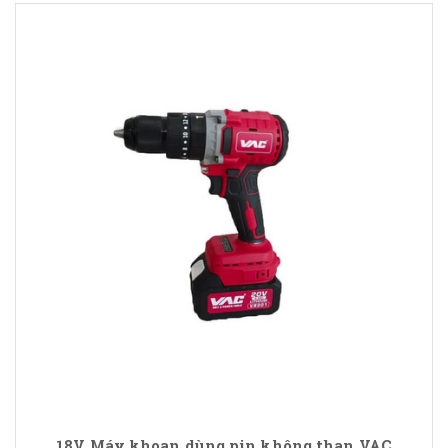
18V Máy khoan dùng pin không than VAC