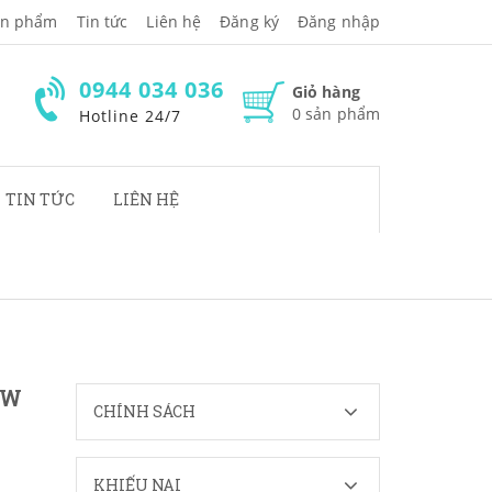
̉n phẩm
Tin tức
Liên hệ
Đăng ký
Đăng nhập
0944 034 036
Giỏ hàng
0
sản phẩm
Hotline 24/7
TIN TỨC
LIÊN HỆ
0W
CHÍNH SÁCH
KHIẾU NẠI