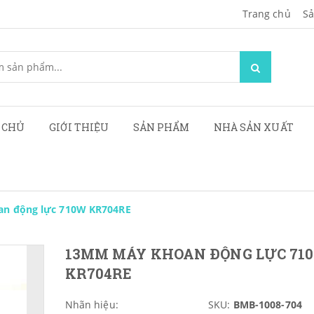
Trang chủ
Sa
 CHỦ
GIỚI THIỆU
SẢN PHẨM
NHÀ SẢN XUẤT
n động lực 710W KR704RE
13MM MÁY KHOAN ĐỘNG LỰC 71
KR704RE
Nhãn hiệu:
SKU:
BMB-1008-704