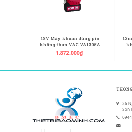
18V Máy khoan dùng pin
13m
không than VAC VA1305A
kh
1.872.000₫
THÔNG
26 N
Sơn 
0944