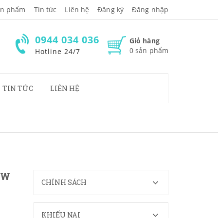
̉n phẩm
Tin tức
Liên hệ
Đăng ký
Đăng nhập
0944 034 036
Giỏ hàng
0
sản phẩm
Hotline 24/7
TIN TỨC
LIÊN HỆ
0W
CHÍNH SÁCH
KHIẾU NẠI