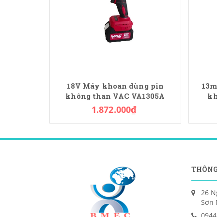
18V Máy khoan dùng pin
13m
không than VAC VA1305A
kh
1.872.000₫
THÔNG
26 N
Sơn 
0944