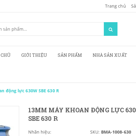
Trang chủ
Sa
 CHỦ
GIỚI THIỆU
SẢN PHẨM
NHÀ SẢN XUẤT
n động lực 630W SBE 630 R
13MM MÁY KHOAN ĐỘNG LỰC 63
SBE 630 R
Nhãn hiệu:
SKU:
BMA-1008-630