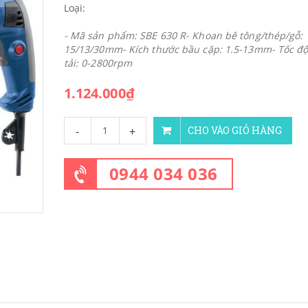
Loại:
- Mã sản phẩm: SBE 630 R- Khoan bê tông/thép/gỗ:
15/13/30mm- Kích thước bầu cặp: 1.5-13mm- Tốc đ
tải: 0-2800rpm
1.124.000₫
-
+
CHO VÀO GIỎ HÀNG
0944 034 036