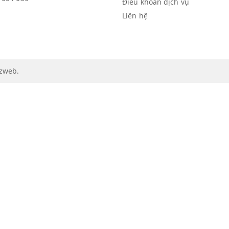
Điều khoản dịch vụ
Liên hệ
izweb
.