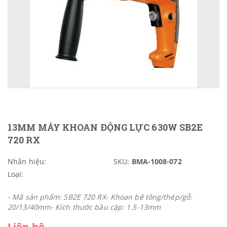
13MM MÁY KHOAN ĐỘNG LỰC 630W SB2E
720 RX
Nhãn hiệu:
SKU:
BMA-1008-072
Loại:
- Mã sản phẩm: SB2E 720 RX- Khoan bê tông/thép/gỗ:
20/13/40mm- Kích thước bầu cặp: 1.5-13mm
Liên hệ