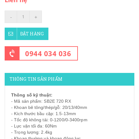
-
+
ĐẶT HÀNG
0944 034 036
THÔNG TIN SẢN PHẨM
Thông số kỹ thuật:
- Mã sản phẩm: SB2E 720 RX
- Khoan bê tông/thép/gỗ: 20/13/40mm
- Kích thước bầu cặp: 1.5-13mm
- Tốc độ không tải: 0-1200/0-3400rpm
- Lực vặn tối đa: 60Nm
- Trọng lượng: 2.4kg
- Khoan thường và khoan động lực