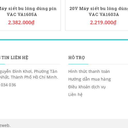
áy siết bu lông dùng pin
20V Máy siết bu lông dùn
VAC VA1605A
VAC VA1603A
2.382.000₫
2.219.000₫
 TIN LIÊN HỆ
HỖ TRỢ
guyễn Đình Khơi, Phường Tân
Hình thức thanh toán
Nhất, Thành Phố Hồ Chí Minh.
Hướng dẫn mua hàng
 034 036
Điều khoản dịch vụ
Liên hệ
izweb
.