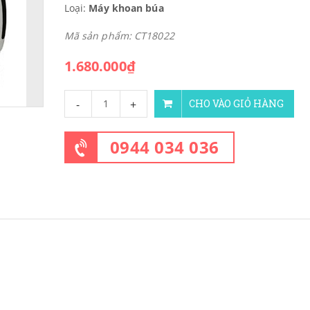
Loại:
Máy khoan búa
Mã sản phẩm: CT18022
1.680.000₫
-
+
CHO VÀO GIỎ HÀNG
0944 034 036