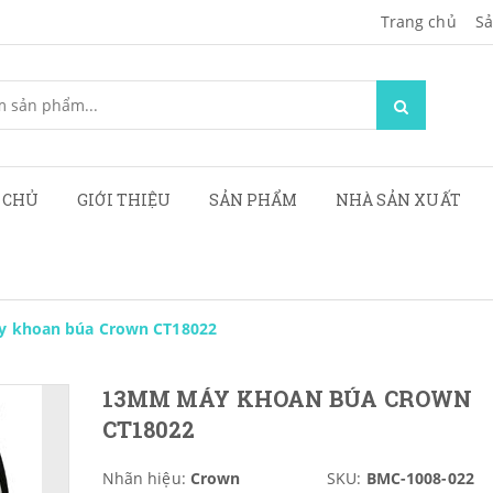
Trang chủ
Sa
 CHỦ
GIỚI THIỆU
SẢN PHẨM
NHÀ SẢN XUẤT
 khoan búa Crown CT18022
13MM MÁY KHOAN BÚA CROWN
CT18022
Nhãn hiệu:
Crown
SKU:
BMC-1008-022