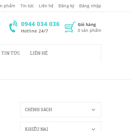
̉n phẩm
Tin tức
Liên hệ
Đăng ký
Đăng nhập
0944 034 036
Giỏ hàng
0
sản phẩm
Hotline 24/7
TIN TỨC
LIÊN HỆ
CHÍNH SÁCH
KHIẾU NẠI