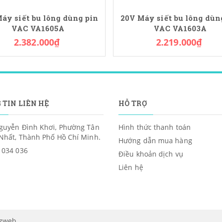
áy siết bu lông dùng pin
20V Máy siết bu lông dùn
VAC VA1605A
VAC VA1603A
2.382.000₫
2.219.000₫
 TIN LIÊN HỆ
HỖ TRỢ
guyễn Đình Khơi, Phường Tân
Hình thức thanh toán
Nhất, Thành Phố Hồ Chí Minh.
Hướng dẫn mua hàng
 034 036
Điều khoản dịch vụ
Liên hệ
izweb
.