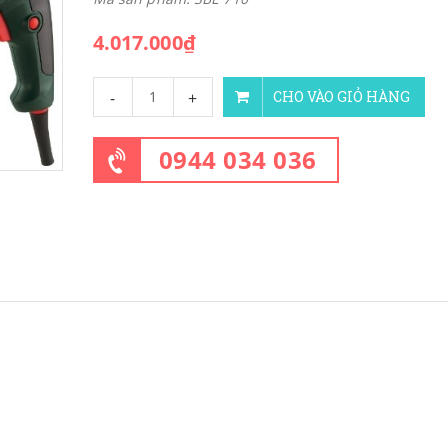
4.017.000₫
-
+
CHO VÀO GIỎ HÀNG
0944 034 036