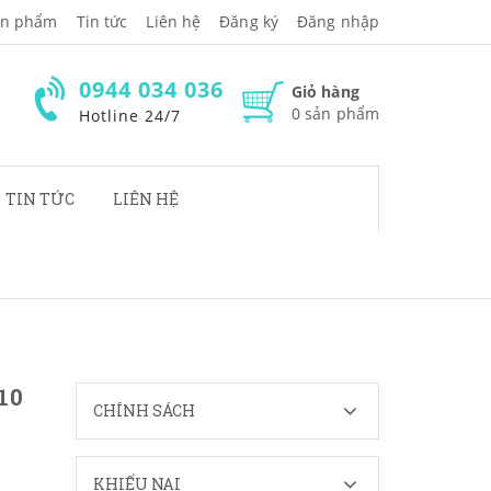
̉n phẩm
Tin tức
Liên hệ
Đăng ký
Đăng nhập
0944 034 036
Giỏ hàng
0
sản phẩm
Hotline 24/7
TIN TỨC
LIÊN HỆ
10
CHÍNH SÁCH
KHIẾU NẠI