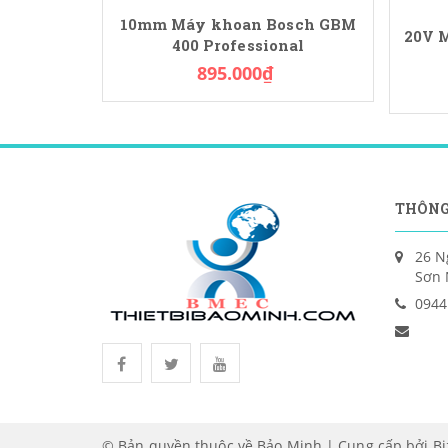
10mm Máy khoan Bosch GBM
20V M
400 Professional
895.000₫
THÔNG
26 N
Sơn 
0944
© Bản quyền thuộc về Bảo Minh | Cung cấp bởi
B