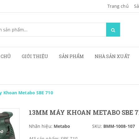
Trang chủ
Sa
 CHỦ
GIỚI THIỆU
SẢN PHẨM
NHÀ SẢN XUẤT
 Khoan Metabo SBE 710
13MM MÁY KHOAN METABO SBE 7
Nhãn hiệu:
Metabo
SKU:
BMM-1008-107
Mã sản phẩm: SBE 710