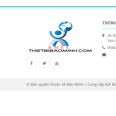
THÔNG
26 N
Sơn 
0944
© Bản quyền thuộc về Bảo Minh | Cung cấp bởi
B