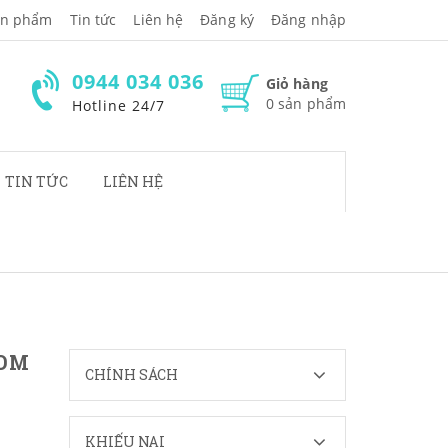
̉n phẩm
Tin tức
Liên hệ
Đăng ký
Đăng nhập
0944 034 036
Giỏ hàng
0
sản phẩm
Hotline 24/7
TIN TỨC
LIÊN HỆ
GDM
CHÍNH SÁCH
KHIẾU NẠI