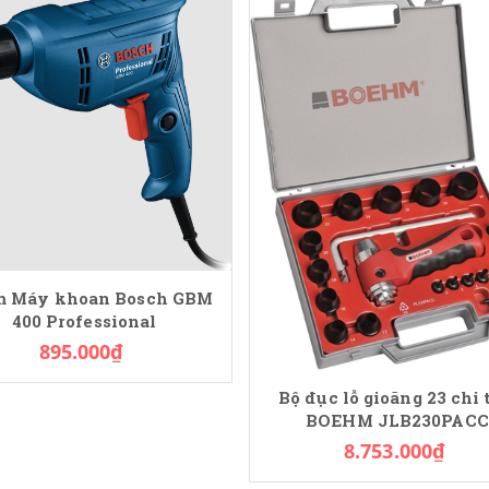
 Máy khoan Bosch GBM
400 Professional
895.000₫
Bộ đục lỗ gioăng 23 chi 
BOEHM JLB230PACC
8.753.000₫