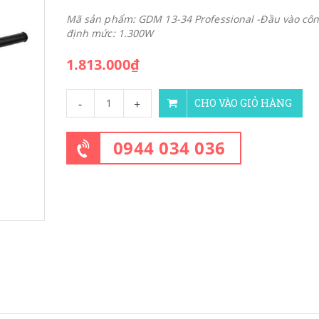
Mã sản phẩm: GDM 13-34 Professional -Đầu vào côn
định mức: 1.300W
1.813.000₫
-
+
CHO VÀO GIỎ HÀNG
0944 034 036