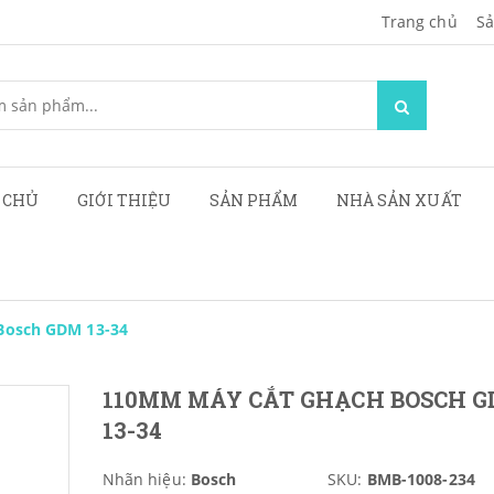
Trang chủ
Sa
 CHỦ
GIỚI THIỆU
SẢN PHẨM
NHÀ SẢN XUẤT
Bosch GDM 13-34
110MM MÁY CẮT GHẠCH BOSCH 
13-34
Nhãn hiệu:
Bosch
SKU:
BMB-1008-234