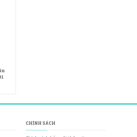
909.000₫
in
01
CHÍNH SÁCH