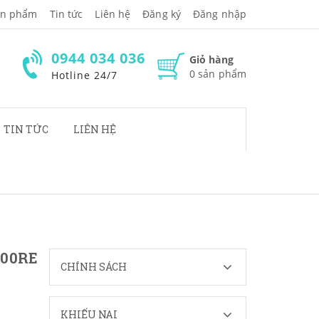
̉n phẩm
Tin tức
Liên hệ
Đăng ký
Đăng nhập
0944 034 036
Giỏ hàng
0
sản phẩm
Hotline 24/7
TIN TỨC
LIÊN HỆ
00RE
CHÍNH SÁCH
KHIẾU NẠI