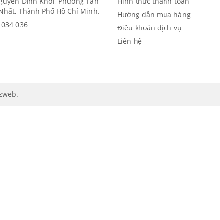
guyễn Đình Khơi, Phường Tân
Hình thức thanh toán
Nhất, Thành Phố Hồ Chí Minh.
Hướng dẫn mua hàng
 034 036
Điều khoản dịch vụ
Liên hệ
izweb
.