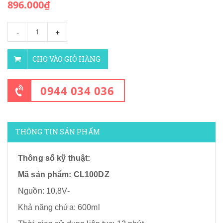
896.000₫
-
+
CHO VÀO GIỎ HÀNG
0944 034 036
THÔNG TIN SẢN PHẨM
Thông số kỹ thuật:
M
ã sản phẩm: CL100DZ
Nguồn: 10.8V-
Khả năng chứa: 600ml