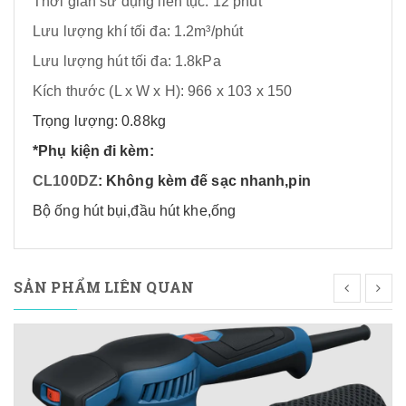
Thời gian sử dụng liên tục: 12 phút
Lưu lượng khí tối đa: 1.2m³/phút
Lưu lượng hút tối đa: 1.8kPa
Kích thước (L x W x H): 966 x 103 x 150
Trọng lượng: 0.88kg
*Phụ kiện đi kèm:
CL100DZ
: Không kèm đế sạc nhanh,pin
Bộ ống hút bụi,đầu hút khe,ống
SẢN PHẨM LIÊN QUAN