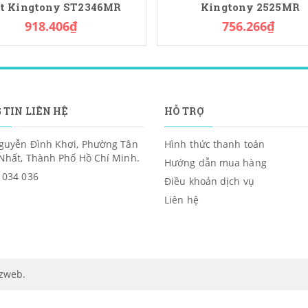
ết Kingtony ST2346MR
Kingtony 2525MR
918.406₫
756.266₫
 TIN LIÊN HỆ
HỖ TRỢ
guyễn Đình Khơi, Phường Tân
Hình thức thanh toán
Nhất, Thành Phố Hồ Chí Minh.
Hướng dẫn mua hàng
 034 036
Điều khoản dịch vụ
Liên hệ
izweb
.