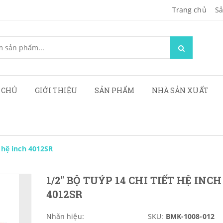
Trang chủ
Sa
 CHỦ
GIỚI THIỆU
SẢN PHẨM
NHÀ SẢN XUẤT
t hệ inch 4012SR
1/2" BỘ TUÝP 14 CHI TIẾT HỆ INCH
4012SR
Nhãn hiệu:
SKU:
BMK-1008-012