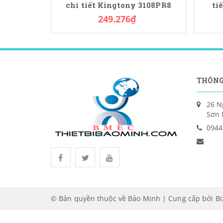
chi tiết Kingtony 3108PR8
ti
249.276₫
THÔNG
26 N
Sơn 
0944
© Bản quyền thuộc về Bảo Minh | Cung cấp bởi
B