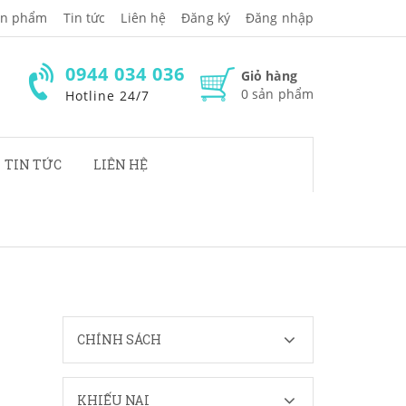
̉n phẩm
Tin tức
Liên hệ
Đăng ký
Đăng nhập
0944 034 036
Giỏ hàng
0
sản phẩm
Hotline 24/7
TIN TỨC
LIÊN HỆ
CHÍNH SÁCH
KHIẾU NẠI